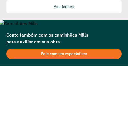
Valetadeira
Conte também com os caminhões Mills
para auxiliar em sua obra.
Fale com um especialista
Locação de Máquinas Pesadas é na Mills!
Aqui na Mills você encontrará as melhores opções de aluguel de
retroescavadeira. Seja qual for a modalidade de aquisição, leve em
consideração alguns pontos na escolha do seu fornecedor: assistência