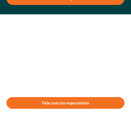
Alugue sua escavadeira com a Mills
Aqui, na Mills, você conta com o serviço de aluguel de máquinas pesadas
com uma equipe especializada para lhe ajudar a encontrar o equipamento
ideal para a sua necessidade. Estamos presentes em grande parte do
território nacional. São mais de 55 unidades e, uma delas está perto de
você!
Fale com um especialista