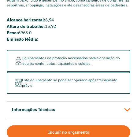
exigem baixo ruído e desempenho limpo, como canteiros de obras, arenas
esportivas, shoppings, instalações e até desafiadoras áreas de pedestres.
Alcance horizontal:
6,94
Altura do trabalho:
15,92
Peso:
6963.0
Emissão Média:
Equipamentos de proteção necessários para a operação do
equipamento: botas, capacetes e coletes.
Este equipamento só pode ser operado após treinamento
prévio.
Informações Técnicas
GENIE
Plataforma Elevatória de Lança Articulada Híbrida Z-45/25
Incluir no orçamento
FE