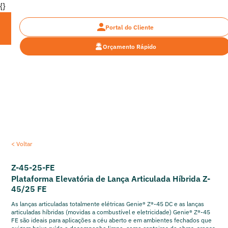
{}
Portal do Cliente
Orçamento Rápido
Encontre a plataforma ideal
< Voltar
Z-45-25-FE
Plataforma Elevatória de Lança Articulada Híbrida Z-
45/25 FE
As lanças articuladas totalmente elétricas Genie® Z®-45 DC e as lanças
articuladas híbridas (movidas a combustível e eletricidade) Genie® Z®-45
FE são ideais para aplicações a céu aberto e em ambientes fechados que