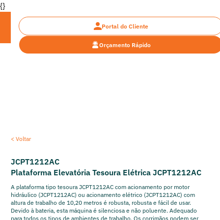
{}
Portal do Cliente
Orçamento Rápido
Encontre a plataforma ideal
< Voltar
JCPT1212AC
Plataforma Elevatória Tesoura Elétrica JCPT1212AC
A plataforma tipo tesoura JCPT1212AC com acionamento por motor
hidráulico (JCPT1212AC) ou acionamento elétrico (JCPT1212AC) com
altura de trabalho de 10,20 metros é robusta, robusta e fácil de usar.
Devido à bateria, esta máquina é silenciosa e não poluente. Adequado
para todos os tipos de ambientes de trabalho. Os corrimãos podem ser