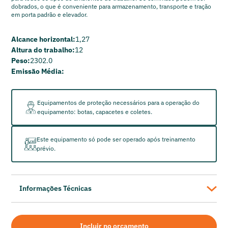
dobrados, o que é conveniente para armazenamento, transporte e tração
em porta padrão e elevador.
Alcance horizontal:
1,27
Altura do trabalho:
12
Peso:
2302.0
Emissão Média:
Equipamentos de proteção necessários para a operação do
equipamento: botas, capacetes e coletes.
Este equipamento só pode ser operado após treinamento
prévio.
Informações Técnicas
DINGLI
Plataforma Elevatória Tesoura Elétrica JCPT1212AC
Incluir no orçamento