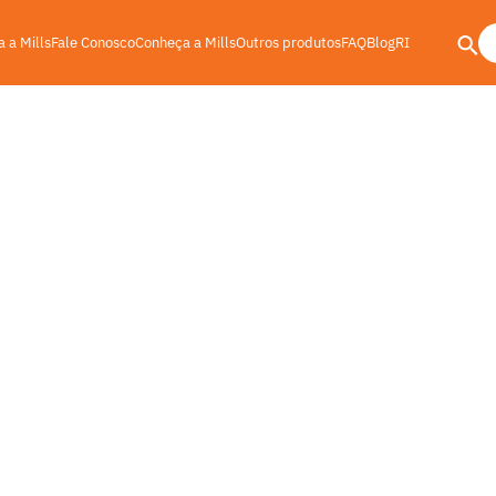
 a Mills
Fale Conosco
Conheça a Mills
Outros produtos
FAQ
Blog
RI