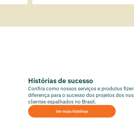
Vinicius Carvalho
Histórias de sucesso
Sócio da HC Estruturas Metálicas
do o
Vocês são a maior do segmento e p
Confira como nossos serviços e produtos fize
gerou
precisamos. A gente até encontra u
diferença para o sucesso dos projetos dos no
mercado, mas quando é necessário um
clientes espalhados no Brasil.
que posso contar com a variedade da 
Ver mais histórias