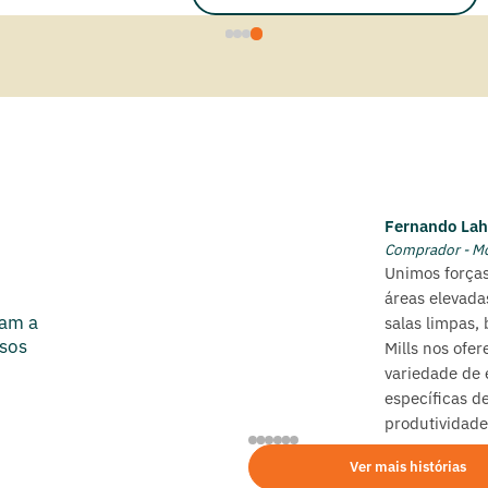
Fernando Lah
Comprador - M
Unimos forças
áreas elevada
ossuem os equipamentos que
ram a
salas limpas,
m ou outro equipamento no
ssos
Mills nos ofer
 alcance especifico, já sei
variedade de
frota de vocês.
específicas 
produtividade
Ver mais histórias