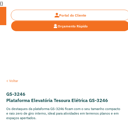
{}
Portal do Cliente
Orçamento Rápido
Encontre a plataforma ideal
< Voltar
GS-3246
Plataforma Elevatória Tesoura Elétrica GS-3246
Os destaques da plataforma GS-3246 ficam com o seu tamanho compacto
e raio zero de giro interno, ideal para atividades em terrenos planos e em
espaços apertados.