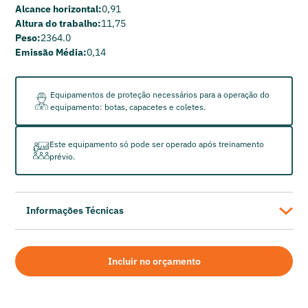
Alcance horizontal:
0,91
Altura do trabalho:
11,75
Peso:
2364.0
Emissão Média:
0,14
Equipamentos de proteção necessários para a operação do
equipamento: botas, capacetes e coletes.
Este equipamento só pode ser operado após treinamento
prévio.
Informações Técnicas
GENIE
Plataforma Elevatória Tesoura Elétrica GS-3246
Incluir no orçamento
Alcance horizontal: 0,91
Altura do trabalho: 11,75
Peso: 2364.0