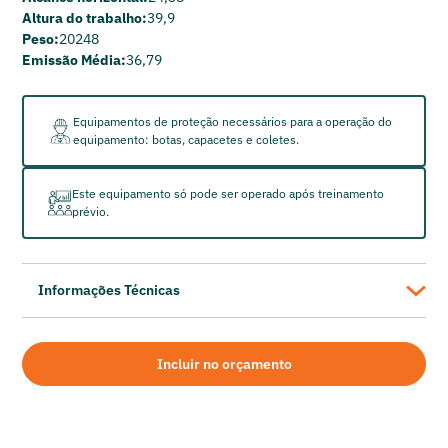
Altura do trabalho:
39,9
Peso:
20248
Emissão Média:
36,79
Equipamentos de proteção necessários para a operação do
equipamento: botas, capacetes e coletes.
Este equipamento só pode ser operado após treinamento
prévio.
Informações Técnicas
GENIE
Plataforma Elevatória Telescópica Diesel S 125
Incluir no orçamento
Alcance horizontal: 24,38
Altura do trabalho: 39,9
Peso: 20248
Emissão Média: 36,79 de CO2 por hora