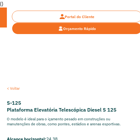
{}
Portal do Cliente
Orçamento Rápido
Encontre a plataforma ideal
< Voltar
S-125
Plataforma Elevatória Telescópica Diesel S 125
O modelo é ideal para o içamento pesado em construções ou
manutenções de obras, como pontes, estádios e arenas esportivas.
Alcance horizontal:
24,38