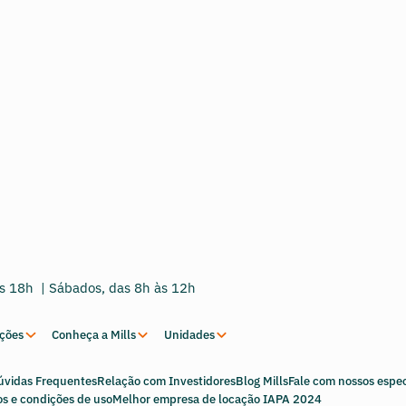
às 18h | Sábados, das 8h às 12h
uções
Conheça a Mills
Unidades
úvidas Frequentes
Relação com Investidores
Blog Mills
Fale com nossos espec
s e condições de uso
Melhor empresa de locação IAPA 2024