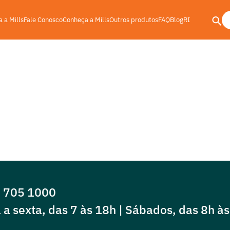
 a Mills
Fale Conosco
Conheça a Mills
Outros produtos
FAQ
Blog
RI
s Pesadas
0 705 1000
a sexta, das 7 às 18h | Sábados, das 8h à