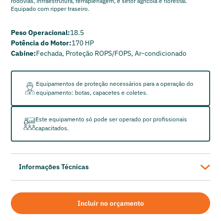
rodovias, infraestrutura, terraplenagem, e setor agrícola e florestal.
Equipado com ripper traseiro.
Peso Operacional:
18.5
Potência do Motor:
170 HP
Cabine:
Fechada, Proteção ROPS/FOPS, Ar-condicionado
Equipamentos de proteção necessários para a operação do
equipamento: botas, capacetes e coletes.
Este equipamento só pode ser operado por profissionais
capacitados.
Informações Técnicas
Fabricante: Caterpillar
Modelo: D5
Incluir no orçamento
Peso Operacional: 18.5 t
Potência do Motor: 170 HP