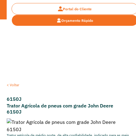
Portal do Cliente
Orçamento Rápido
Encontre a máquina pesada ideal para o seu
projeto
< Voltar
6150J
Trator Agrícola de pneus com grade John Deere
6150J
Trator agrícola de médio porte, de alta confiabilidade, indicado para as mais