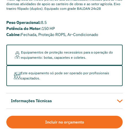
diversas atividades de apoio ao canteiro de obras e ao setor agrícola. Eixo
traeiro filipado (duplos). Equipado com grade BALDAN 24x28
Peso Operacional:
8.5
Potência do Motor:
150 HP
Cabine:
Fechada, Proteção ROPS, Ar-Condicionado
Equipamentos de proteção necessários para a operação do
equipamento: botas, capacetes e coletes.
Este equipamento só pode ser operado por profissionais
capacitados.
Informações Técnicas
Fabricante: John Deere
Modelo: 6150J
Incluir no orçamento
Peso Operacional: 8.5 t