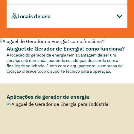
tanque, podendo ultrapassar os 1.500 litros.
Ao ser acionado, o ar contido no gerador é puxado até ser
comprimido e, em seguida, o diesel é injetado. Esse processo
Locais de uso
gera um calor intenso, que faz o combustível entrar em
combustão e, consequentemente, gerar eletricidade.
Já que possui desempenho e potência superior, o gerador de
energia a diesel costuma atender locais de grande estrutura e
que, consequentemente, precisam de mais força, como
Aluguel de Gerador de Energia: como funciona?
hospitais, shoppings e indústrias, por exemplo.
A locação do gerador de energia tem a vantagem de ser um
serviço sob demanda, podendo se adequar de acordo com a
finalidade solicitada. Junto com o equipamento, a empresa de
locação oferece todo o suporte técnico para a operação.
Aplicações de gerador de energia: