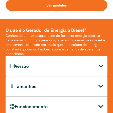
Ver modelos
O que é o Gerador de Energia a Diesel?
Conhecido por ter a capacidade de fornecer energia elétrica
necessária por longos períodos, o gerador de energia a diesel é
amplamente utilizado em locais que necessitam de energia
constante, podendo também suprir a demanda de aparelhos
específicos.
Versão
A versão movida a diesel é bastante requisitada, haja vista
seu desempenho superior a outros modelos, como o gerador
Tamanhos
de energia a gasolina.
Com aparência que lembra um contêiner (exceto na versão
minigerador de energia), pode ser encontrado nos tamanhos
Funcionamento
pequeno, médio e grande, e com diferentes capacidades do