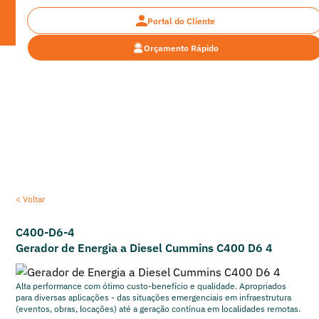
Portal do Cliente
Orçamento Rápido
Encontre a máquina pesada ideal para o seu
projeto
< Voltar
C400-D6-4
Gerador de Energia a Diesel Cummins C400 D6 4
Alta performance com ótimo custo-benefício e qualidade. Apropriados
para diversas aplicações - das situações emergenciais em infraestrutura
(eventos, obras, locações) até a geração contínua em localidades remotas.