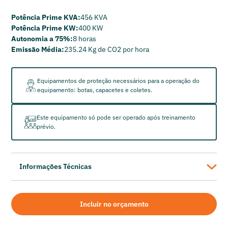
Potência Prime KVA:
456 KVA
Potência Prime KW:
400 KW
Autonomia a 75%:
8 horas
Emissão Média:
235.24 Kg de CO2 por hora
Equipamentos de proteção necessários para a operação do
equipamento: botas, capacetes e coletes.
Este equipamento só pode ser operado após treinamento
prévio.
Informações Técnicas
Cummins
Gerador de Energia a Diesel Cummins C400 D6 4
Incluir no orçamento
Potência Prime KVA: 456 KVA
Potência Prime KW: 400 KW