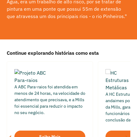
Água, era um trabalho de alto risco, por se tratar de
pintura em uma ponte que possui 55m de extensão
que atravessa um dos principais rios - o rio Pinheiros."
Continue explorando histórias como esta
A ABC Para-raios foi atendida em
menos de 24 horas, na velocidade do
A HC Estruturas 
atendimento que precisava, e a Mills
andaimes por pl
foi essencial para reduzir o impacto
da Mills, garant
no seu negócio.
funcionários e r
conclusão da ob
Saiba Mais
Sai