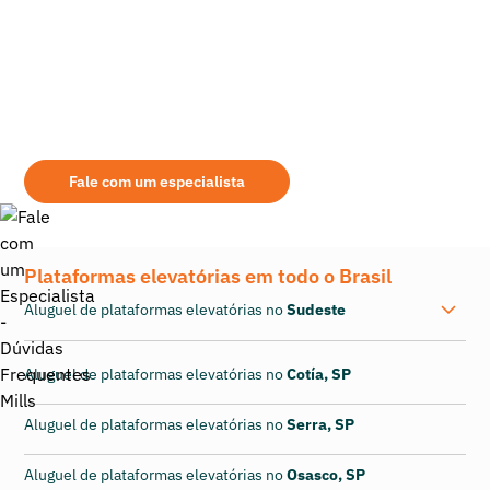
Ainda tem dúvidas sobre qual é o equipamento
mais indicado para sua demanda?
Aqui na Mills você encontrará as melhores opções de aluguel de
retroescavadeira. Seja qual for a modalidade de aquisição, leve em
consideração alguns pontos na escolha do seu fornecedor: assistência
prestada, área de atuação, qualidade dos equipamentos fornecidos, etc.
Fale com um especialista
Plataformas elevatórias em todo o Brasil
Aluguel de plataformas elevatórias no
Sudeste
Aluguel de plataformas elevatórias no
Cotía, SP
Aluguel de plataformas elevatórias no
Serra, SP
Aluguel de plataformas elevatórias no
Osasco, SP