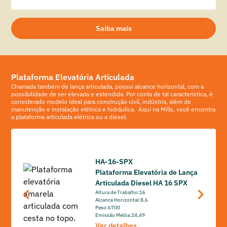
Saiba mais
Plataforma Elevatória Articulada
Chamada também de lança articulada, possui alcance horizontal, com a
possibilidade de ser elevada e estendida. Por conta de tal característica, é
considerado modelo ideal para construção civil, indústria, além de
manutenção e instalação elétrica e hidráulica. Aqui na Mills, você encontra
a plataforma articulada elétrica ou a diesel.
HA-16-SPX
Plataforma Elevatória de Lança
Articulada Diesel HA 16 SPX
Altura de Trabalho:
16
Alcance Horizontal:
8,6
Peso:
6700
Emissão Média:
24,49
Ver detalhes