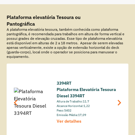
Plataforma elevatória Tesoura ou
Pantográfica
A plataforma elevatória tesoura, também conhecida como plataforma
pantográfica, é recomendada para trabalhos em altura de forma vertical e
possui grades de elevação cruzadas. Esse tipo de plataforma elevatória
está disponível em alturas de 2 a 18 metros. Apesar de serem elevadas
apenas verticalmente, existe a opção de extensão horizontal do deck
(guarda-corpo), local onde o operador se posiciona para manusear o
equipamento.
3394RT
ura
Plataforma Elevatória Tesoura
Diesel 3394RT
Altura de Trabalho:
11.7
Alcance Horizontal:
1,22
Peso:
5402
Emissão Média:
17,09
Ver detalhes