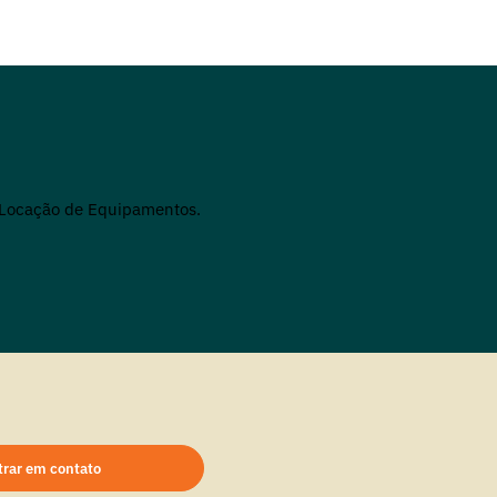
Compressores de ar
Alugue compressores de ar em Petrolina com
a Mills, líder de mercado no Brasil.
Compressores de ar a diesel e elétricos das
mais variadas potências estão disponíveis.
trar em contato