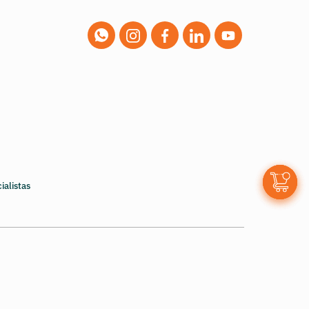
0
ialistas