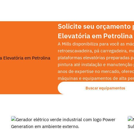
Solicite seu orçamento
Elevatória em Petrolina
A Mills disponibiliza para você as m
retroescavadeira, pá carregadeira, mo
plataformas elevatórias preparadas p
pintura até instalação e manutenção
anos de expertise no mercado, ofere
máquinas e equipamentos de alta pe
Buscar equipamentos