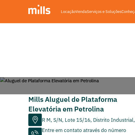
Locação
Venda
Serviços e Soluções
Conheça
Mapa de Atuação >
Aluguel de plataformas elevató
Aluguel de Plataforma El
Mills Aluguel de Plataforma
Elevatória em Petrolina
R M, S/N, Lote 15/16, Distrito Industria
Entre em contato através do número