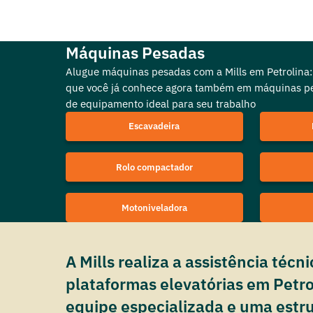
Plataformas Elevatórias
Alugue plataformas elevatórias em Petrolina
com a Mills, pioneira e líder de mercado no
Máquinas Pesadas
Brasil, com a maior frota de PEMTs da
Alugue máquinas pesadas com a Mills em Petrolina:
América Latina.
que você já conhece agora também em máquinas pes
de equipamento ideal para seu trabalho
Escavadeira
Rolo compactador
Motoniveladora
A Mills realiza a assistência técn
plataformas elevatórias em Petr
equipe especializada e uma estr