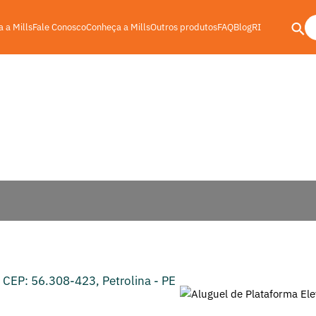
 a Mills
Fale Conosco
Conheça a Mills
Outros produtos
FAQ
Blog
RI
rias e máquinas pesadas em
Petrolina
evatória em Petrolina
l, CEP: 56.308-423, Petrolina - PE