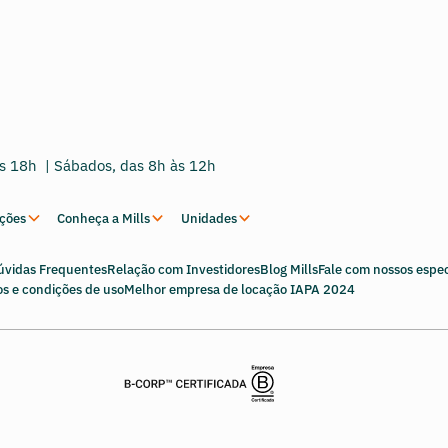
às 18h | Sábados, das 8h às 12h
uções
Conheça a Mills
Unidades
úvidas Frequentes
Relação com Investidores
Blog Mills
Fale com nossos espec
s e condições de uso
Melhor empresa de locação IAPA 2024