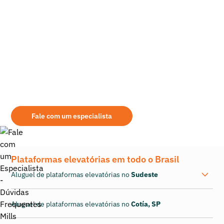
Ainda tem dúvidas sobre qual é o equipamento
mais indicado para sua demanda?
Aqui na Mills você encontrará as melhores opções de aluguel de
retroescavadeira. Seja qual for a modalidade de aquisição, leve em
consideração alguns pontos na escolha do seu fornecedor: assistência
prestada, área de atuação, qualidade dos equipamentos fornecidos, etc.
Fale com um especialista
Plataformas elevatórias em todo o Brasil
Aluguel de plataformas elevatórias no
Sudeste
Aluguel de plataformas elevatórias no
Cotía, SP