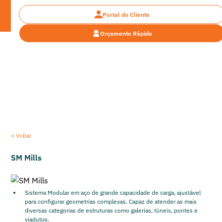
Portal do Cliente
Orçamento Rápido
>
>
Home
Formas e escoramentos
Buscar formas e escoramentos
Encontre a forma ou escoramento ideal
< Voltar
SM Mills
Sistema Modular em aço de grande capacidade de carga, ajustável
para configurar geometrias complexas. Capaz de atender as mais
diversas categorias de estruturas como galerias, túneis, pontes e
viadutos.