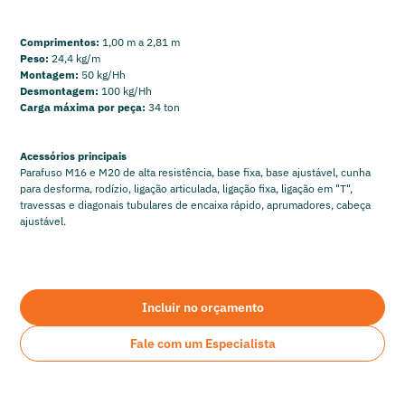
Comprimentos:
1,00 m a 2,81 m
Peso:
24,4 kg/m
Montagem:
50 kg/Hh
Desmontagem:
100 kg/Hh
Carga máxima por peça:
34 ton
Acessórios principais
Parafuso M16 e M20 de alta resistência, base fixa, base ajustável, cunha
para desforma, rodízio, ligação articulada, ligação fixa, ligação em "T",
travessas e diagonais tubulares de encaixa rápido, aprumadores, cabeça
ajustável.
Incluir no orçamento
Fale com um Especialista