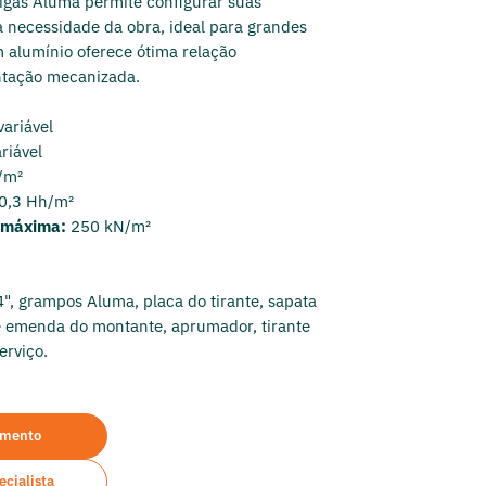
igas Aluma permite configurar suas
 necessidade da obra, ideal para grandes
 alumínio oferece ótima relação
ntação mecanizada.
variável
ariável
g/m²
 0,3 Hh/m²
a máxima:
250 kN/m²
s
4", grampos Aluma, placa do tirante, sapata
e emenda do montante, aprumador, tirante
erviço.
amento
cialista