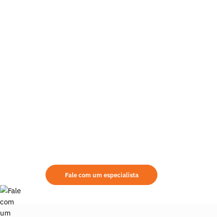
Ainda tem dúvidas sobre
equipamento mais indic
demanda?
Aqui na Mills você encontrará as melhores opções de aluguel de re
modalidade de aquisição, leve em consideração alguns pontos na
prestada, área de atuação, qualidade dos equipamentos fornecido
Fale com um especialista