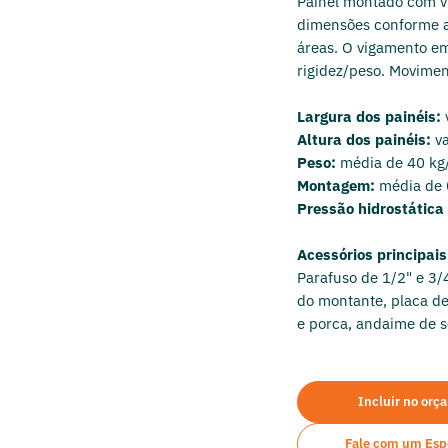
Painel montado com v
dimensões conforme a
áreas. O vigamento em
rigidez/peso. Movime
Largura dos painéis:
Altura dos painéis:
v
Peso:
média de 40 k
Montagem:
média de
Pressão hidrostátic
Acessórios principai
Parafuso de 1/2" e 3/
do montante, placa d
e porca, andaime de s
Incluir no orç
Fale com um Espe