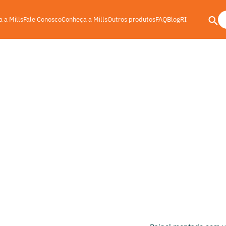
 a Mills
Fale Conosco
Conheça a Mills
Outros produtos
FAQ
Blog
RI
scoramentos
oramento ideal