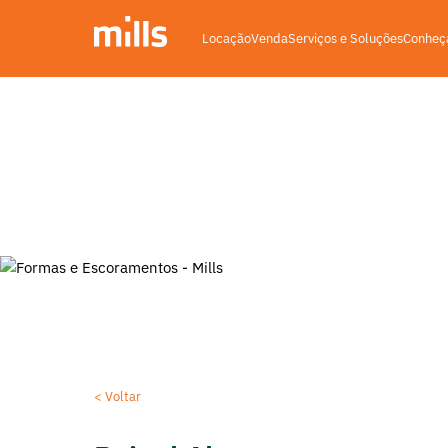
Locação
Venda
Serviços e Soluções
Conheça
Home
>
Formas e escoramentos
>
Buscar formas e e
Encontre a forma ou esc
< Voltar