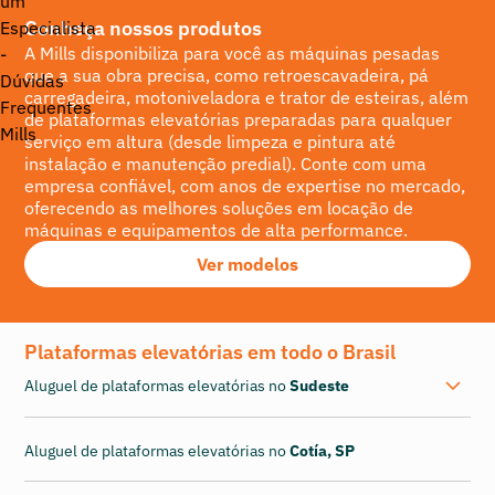
Conheça nossos produtos
A Mills disponibiliza para você as máquinas pesadas
que a sua obra precisa, como retroescavadeira, pá
carregadeira, motoniveladora e trator de esteiras, além
de plataformas elevatórias preparadas para qualquer
serviço em altura (desde limpeza e pintura até
instalação e manutenção predial). Conte com uma
empresa confiável, com anos de expertise no mercado,
oferecendo as melhores soluções em locação de
máquinas e equipamentos de alta performance.
Ver modelos
Plataformas elevatórias em todo o Brasil
Aluguel de plataformas elevatórias no
Sudeste
Aluguel de plataformas elevatórias no
Cotía, SP