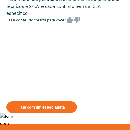
técnicos é 24x7 e cada contrato tem um SLA
específico.
Esse conteúdo foi útil para você?
Ainda tem dúvidas sobre qual é o equipamento
mais indicado para sua demanda?
Aqui na Mills você encontrará as melhores opções de aluguel de
retroescavadeira. Seja qual for a modalidade de aquisição, leve em
consideração alguns pontos na escolha do seu fornecedor: assistência
prestada, área de atuação, qualidade dos equipamentos fornecidos, etc.
Fale com um especialista