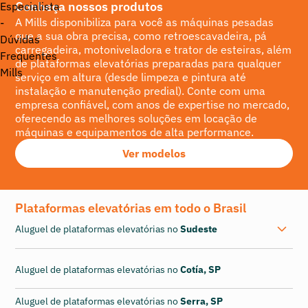
Conheça nossos produtos
A Mills disponibiliza para você as máquinas pesadas
que a sua obra precisa, como retroescavadeira, pá
carregadeira, motoniveladora e trator de esteiras, além
de plataformas elevatórias preparadas para qualquer
serviço em altura (desde limpeza e pintura até
instalação e manutenção predial). Conte com uma
empresa confiável, com anos de expertise no mercado,
oferecendo as melhores soluções em locação de
máquinas e equipamentos de alta performance.
Ver modelos
Plataformas elevatórias em todo o Brasil
Aluguel de plataformas elevatórias no
Sudeste
Aluguel de plataformas elevatórias no
Cotía, SP
Aluguel de plataformas elevatórias no
Serra, SP