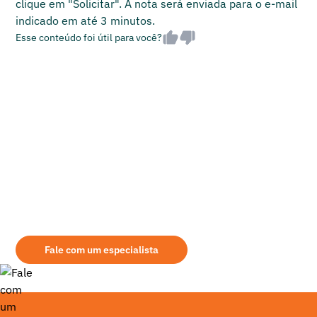
clique em "Solicitar". A nota será enviada para o e-mail
indicado em até 3 minutos.
Esse conteúdo foi útil para você?
Ainda tem dúvidas sobre qual é o equipamento
mais indicado para sua demanda?
Aqui na Mills você encontrará as melhores opções de aluguel de
retroescavadeira. Seja qual for a modalidade de aquisição, leve em
consideração alguns pontos na escolha do seu fornecedor: assistência
prestada, área de atuação, qualidade dos equipamentos fornecidos, etc.
Fale com um especialista