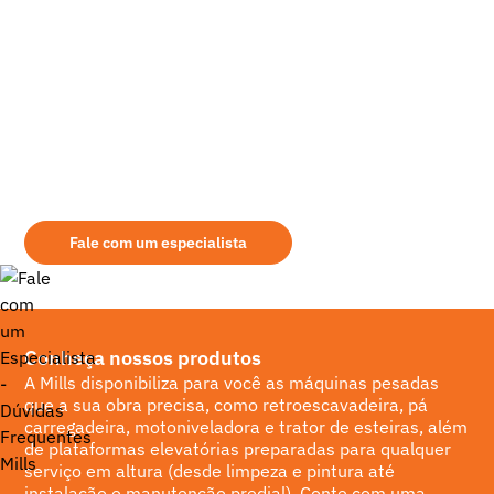
Ainda tem dúvidas sobre qual é o equipamento
mais indicado para sua demanda?
Aqui na Mills você encontrará as melhores opções de aluguel de
retroescavadeira. Seja qual for a modalidade de aquisição, leve em
consideração alguns pontos na escolha do seu fornecedor: assistência
prestada, área de atuação, qualidade dos equipamentos fornecidos, etc.
Fale com um especialista
Conheça nossos produtos
A Mills disponibiliza para você as máquinas pesadas
que a sua obra precisa, como retroescavadeira, pá
carregadeira, motoniveladora e trator de esteiras, além
de plataformas elevatórias preparadas para qualquer
serviço em altura (desde limpeza e pintura até
instalação e manutenção predial). Conte com uma