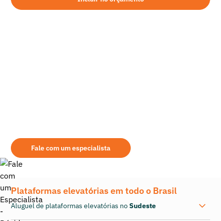
Peso: 3566
Comprimento: 3.05
Largura: 2.22
Altura: 2.23
Emissão Média: 32.85 Kg de CO2 por hora
Capacidade de carga: N/A
Comprimento: 3.05
Altura: 2.23
Largura: 2.22
Ainda tem dúvidas sobre qual é o equipamento
Alimentação: N/A
mais indicado para sua demanda?
Capacidade do Tanque: L
Aqui na Mills você encontrará as melhores opções de aluguel de
Rampa máxima: N/A
retroescavadeira. Seja qual for a modalidade de aquisição, leve em
consideração alguns pontos na escolha do seu fornecedor: assistência
Consumo de Combustível: 150,0
prestada, área de atuação, qualidade dos equipamentos fornecidos, etc.
Pressão ao Solo: N/A
Fale com um especialista
Plataformas elevatórias em todo o Brasil
Aluguel de plataformas elevatórias no
Sudeste