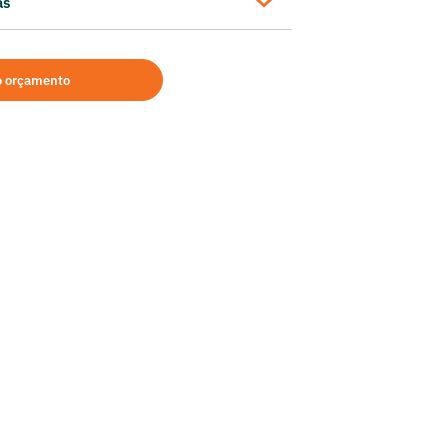
as
uso Sullair 900 QH
o orçamento
Kg de CO2 por hora
N/A
 425.0 L
l: 22,1