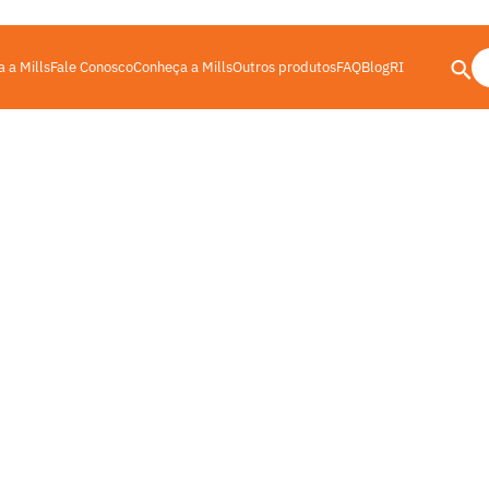
 a Mills
Fale Conosco
Conheça a Mills
Outros produtos
FAQ
Blog
RI
da ideal para o seu projeto