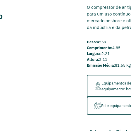
O compressor de ar tip
o
para um uso contínuo
mercado onshore e off
da indústria e da pet
Peso:
4559
Comprimento:
4.85
Largura:
2.21
Altura:
2.11
Emissão Média:
81.55 Kg
Equipamentos de 
equipamento: bot
Este equipamento