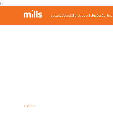
{}
Locação
Venda
Serviços e Soluções
Conheça
Encontre a máquina pesa
< Voltar