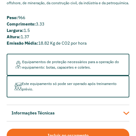
offshore, de mineração, da construção civil, da indústria e da petroquímica.
Peso:
966
Comprimento:
3.33
Largura:
1.5
Altura:
1.37
Emissão Média:
18.82 Kg de CO2 por hora
Equipamentos de proteção necessários para a operação do
equipamento: botas, capacetes e coletes.
Este equipamento só pode ser operado após treinamento
prévio.
Informações Técnicas
Sullair
Compressor de Ar Parafuso Sullair 185 Q - 67 HP
Incluir no orçamento