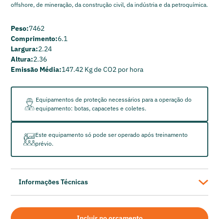
offshore, de mineração, da construção civil, da indústria e da petroquímica.
Peso:
7462
Comprimento:
6.1
Largura:
2.24
Altura:
2.36
Emissão Média:
147.42 Kg de CO2 por hora
Equipamentos de proteção necessários para a operação do
equipamento: botas, capacetes e coletes.
Este equipamento só pode ser operado após treinamento
prévio.
Informações Técnicas
Sullair
Compressor de Ar Parafuso Sullair 1450 HHAF
Incluir no orçamento